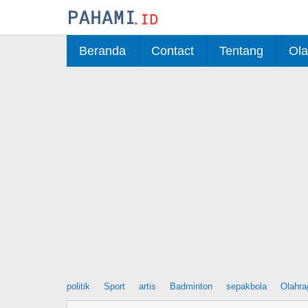
Skip
to
content
Beranda
Contact
Tentang
Ola
politik
Sport
artis
Badminton
sepakbola
Olahra