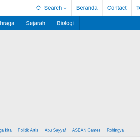
Search
Beranda
Contact
T
hraga
Sejarah
Biologi
ga kita
Politik Artis
Abu Sayyaf
ASEAN Games
Rohingya