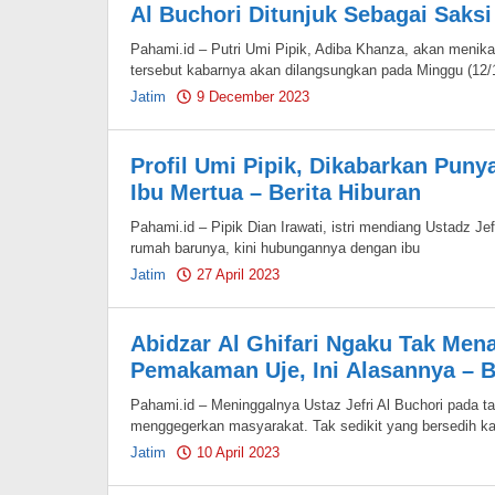
Al Buchori Ditunjuk Sebagai Saksi
Pahami.id – Putri Umi Pipik, Adiba Khanza, akan menik
tersebut kabarnya akan dilangsungkan pada Minggu (12/
Jatim
9 December 2023
by
Pahami.id
Profil Umi Pipik, Dikabarkan Pun
Ibu Mertua – Berita Hiburan
Pahami.id – Pipik Dian Irawati, istri mendiang Ustadz Jef
rumah barunya, kini hubungannya dengan ibu
Jatim
27 April 2023
by
Pahami.id
Abidzar Al Ghifari Ngaku Tak Men
Pemakaman Uje, Ini Alasannya – B
Pahami.id – Meninggalnya Ustaz Jefri Al Buchori pada 
menggegerkan masyarakat. Tak sedikit yang bersedih k
Jatim
10 April 2023
by
Pahami.id