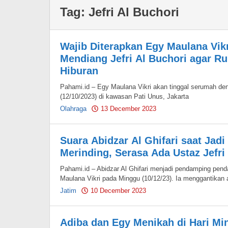
Tag:
Jefri Al Buchori
Wajib Diterapkan Egy Maulana Vikr
Mendiang Jefri Al Buchori agar R
Hiburan
Pahami.id – Egy Maulana Vikri akan tinggal serumah d
(12/10/2023) di kawasan Pati Unus, Jakarta
Olahraga
13 December 2023
by
Pahami.id
Suara Abidzar Al Ghifari saat Jad
Merinding, Serasa Ada Ustaz Jefri 
Pahami.id – Abidzar Al Ghifari menjadi pendamping pen
Maulana Vikri pada Minggu (10/12/23). Ia menggantikan
Jatim
10 December 2023
by
Pahami.id
Adiba dan Egy Menikah di Hari Mi