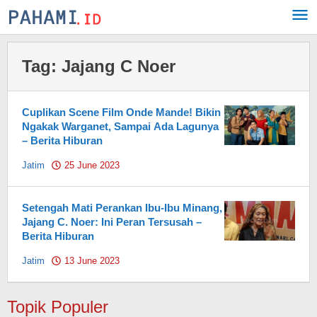
Skip
to
content
Tag:
Jajang C Noer
Cuplikan Scene Film Onde Mande! Bikin
Ngakak Warganet, Sampai Ada Lagunya
– Berita Hiburan
Jatim
25 June 2023
by
Pahami.id
Setengah Mati Perankan Ibu-Ibu Minang,
Jajang C. Noer: Ini Peran Tersusah –
Berita Hiburan
Jatim
13 June 2023
by
Pahami.id
Topik Populer