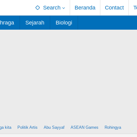
Search
Beranda
Contact
T
hraga
Sejarah
Biologi
ga kita
Politik Artis
Abu Sayyaf
ASEAN Games
Rohingya