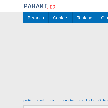
Skip
to
content
Beranda
Contact
Tentang
Ola
politik
Sport
artis
Badminton
sepakbola
Olahra