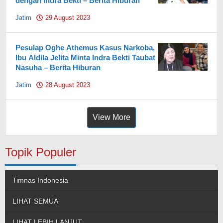
dengan Indra Bekti – Berita Hiburan
Jatim
29 August 2023
by
Pahami.id
Pesulap Oghe Athemus Kasus Narkoba,
Ibu Aldila Jelita Minta Indra Bekti Taubat
Nasuha – Berita Hiburan
Jatim
28 August 2023
by
Pahami.id
View More
Topik Populer
Timnas Indonesia
LIHAT SEMUA
LIHAT LEBIH LANJUT