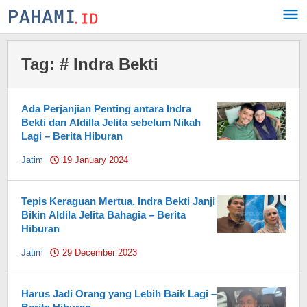
Skip
to
content
Tag:
# Indra Bekti
Ada Perjanjian Penting antara Indra
Bekti dan Aldilla Jelita sebelum Nikah
Lagi – Berita Hiburan
Jatim
19 January 2024
by
Pahami.id
Tepis Keraguan Mertua, Indra Bekti Janji
Bikin Aldila Jelita Bahagia – Berita
Hiburan
Jatim
29 December 2023
by
Pahami.id
Harus Jadi Orang yang Lebih Baik Lagi –