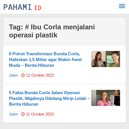
Skip
to
content
Tag:
# Ibu Corla menjalani
operasi plastik
8 Potret Transformasi Bunda Corla,
Habiskan 1,5 Miliar agar Makin Awet
Muda – Berita Hiburan
Jatim
12 October 2023
by
Pahami.id
5 Fakta Bunda Corla Jalani Operasi
Plastik, Wajahnya Dibilang Mirip Lelaki –
Berita Hiburan
Jatim
11 October 2023
by
Pahami.id