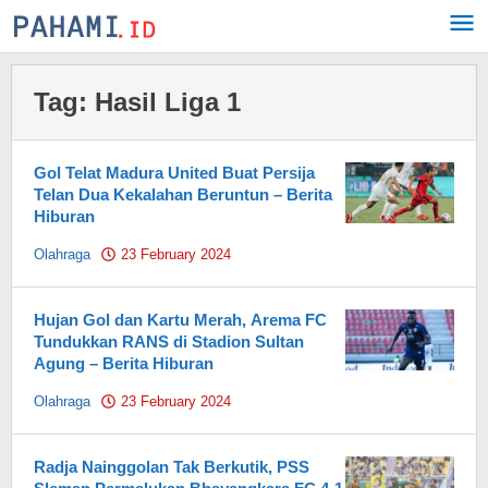
Skip
to
content
Tag:
Hasil Liga 1
Gol Telat Madura United Buat Persija
Telan Dua Kekalahan Beruntun – Berita
Hiburan
Olahraga
23 February 2024
by
Pahami.id
Hujan Gol dan Kartu Merah, Arema FC
Tundukkan RANS di Stadion Sultan
Agung – Berita Hiburan
Olahraga
23 February 2024
by
Pahami.id
Radja Nainggolan Tak Berkutik, PSS