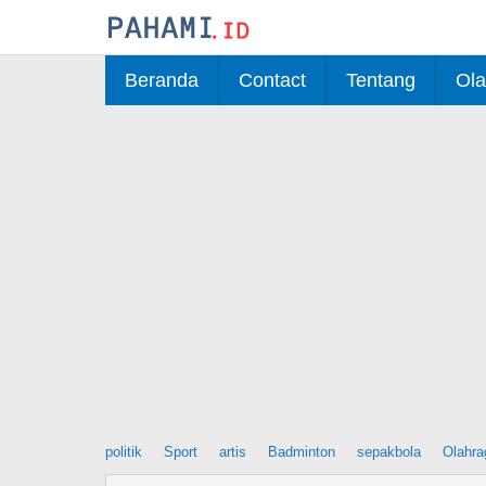
Skip
to
content
Beranda
Contact
Tentang
Ola
politik
Sport
artis
Badminton
sepakbola
Olahra