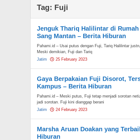
Tag:
Fuji
Jenguk Thariq Halilintar di Rumah
Sang Mantan – Berita Hiburan
Pahami.id – Usai putus dengan Fuji, Tariq Halilintar justr
Meski demikian, Fuji dan Tariq
Jatim
25 February 2023
by
Pahami.id
Gaya Berpakaian Fuji Disorot, Te
Kampus – Berita Hiburan
Pahami.id – Meski putus, Fuji tetap menjadi sorotan neti
jadi sorotan. Fuji kini dianggap berani
Jatim
24 February 2023
by
Pahami.id
Marsha Aruan Doakan yang Terbaik
Hiburan