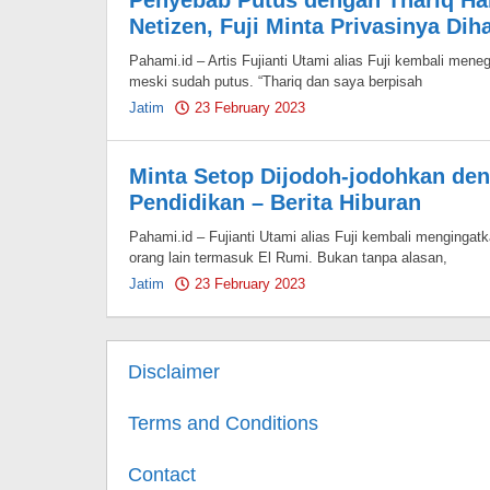
Penyebab Putus dengan Thariq Hali
Netizen, Fuji Minta Privasinya Dih
Pahami.id – Artis Fujianti Utami alias Fuji kembali men
meski sudah putus. “Thariq dan saya berpisah
Jatim
23 February 2023
by
Pahami.id
Minta Setop Dijodoh-jodohkan den
Pendidikan – Berita Hiburan
Pahami.id – Fujianti Utami alias Fuji kembali mengingat
orang lain termasuk El Rumi. Bukan tanpa alasan,
Jatim
23 February 2023
by
Pahami.id
Disclaimer
Terms and Conditions
Contact