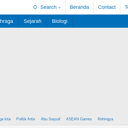
Search
Beranda
Contact
T
hraga
Sejarah
Biologi
ga kita
Politik Artis
Abu Sayyaf
ASEAN Games
Rohingya