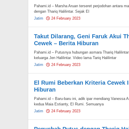
Pahami.id – Marsha Aruan terseret perjodohan antara ma
dengan Thariq Halilintar. Sejak El
Jatim
24 February 2023
by
Pahami.id
Takut Dilarang, Geni Faruk Akui Th
Cewek – Berita Hiburan
Pahami.id – Putusnya hubungan asmara Thariq Halilintar 
keluarga Jen Halilintar. Video lama Tariq Halilintar
Jatim
24 February 2023
by
Pahami.id
El Rumi Beberkan Kriteria Cewek 
Hiburan
Pahami.id – Baru-baru ini, adik ipar mendiang Vanessa An
kedua Maia Estianty, El Rumi. Semuanya
Jatim
24 February 2023
by
Pahami.id