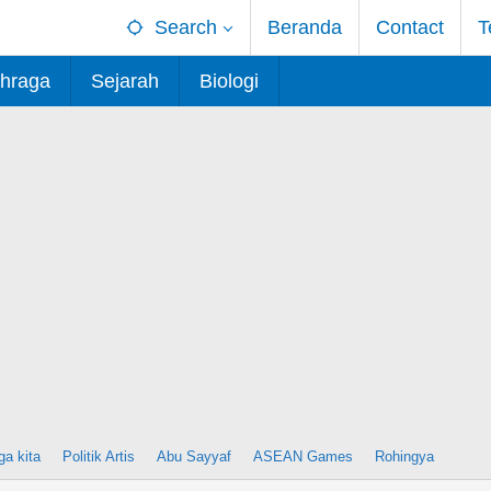
Search
Beranda
Contact
T
hraga
Sejarah
Biologi
ga kita
Politik Artis
Abu Sayyaf
ASEAN Games
Rohingya