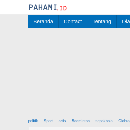
Skip
to
content
Beranda
Contact
Tentang
Ola
politik
Sport
artis
Badminton
sepakbola
Olahra