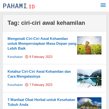
Skip
to
content
Tag:
ciri-ciri awal kehamilan
Mengenali Ciri-Ciri Awal Kehamilan
untuk Mempersiapkan Masa Depan yang
Lebih Baik
Kesehatan
8 February 2023
by
Pahami.id
Ketahui Ciri-Ciri Awal Kehamilan dan
Cara Mengatasinya
Kesehatan
7 February 2023
by
Pahami.id
7 Manfaat Obat Herbal untuk Kesehatan
Tubuh Anda