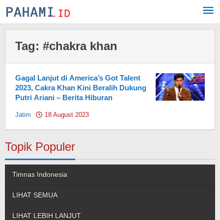
Skip
to
content
Tag:
#chakra khan
Gagal Lanjut di America’s Got Talent
2023, Cakra Khan Kini Beralih Dukung
Putri Ariani – Berita Hiburan
Jatim
18 August 2023
by
Pahami.id
Topik Populer
Timnas Indonesia
LIHAT SEMUA
LIHAT LEBIH LANJUT