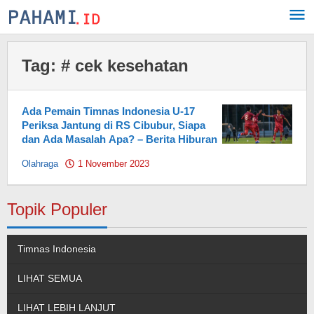
Skip
to
content
Tag:
# cek kesehatan
Ada Pemain Timnas Indonesia U-17
Periksa Jantung di RS Cibubur, Siapa
dan Ada Masalah Apa? – Berita Hiburan
Olahraga
1 November 2023
by
Pahami.id
Topik Populer
Timnas Indonesia
LIHAT SEMUA
LIHAT LEBIH LANJUT