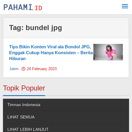
Skip
to
content
Tag:
bundel jpg
Tips Bikin Konten Viral ala Bondol JPG,
Enggak Cukup Hanya Konsisten – Berita
Hiburan
Jatim
24 February 2023
by
Pahami.id
Topik Populer
Timnas Indonesia
LIHAT SEMUA
LIHAT LEBIH LANJUT