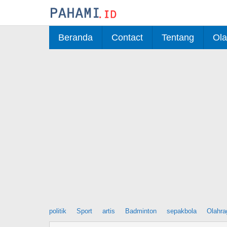
Skip
to
content
Beranda
Contact
Tentang
Ola
politik
Sport
artis
Badminton
sepakbola
Olahra