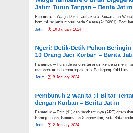
Warga Tambakrejo Blitar Digegerk
Jatim Turun Tangan – Berita Jatim
Pahami.id – Warga Desa Tambakrejo, Kecamatan Wonotir
bom militer jenis mortar pada Selasa (24/09/01). Bom be
Jatim
10 January 2024
by
Pahami.id
Ngeri! Detik-Detik Pohon Beringin
10 Orang Jadi Korban – Berita Jat
Pahami.id – Hujan deras disertai angin kencang menimpa 
merobohkan beberapa lapak milik Pedagang Kaki Lima
Jatim
8 January 2024
by
Pahami.id
Pembunuh 2 Wanita di Blitar Tert
dengan Korban – Berita Jatim
Pahami.id – Erlin (41) dan pembantunya (ART) ditemuka
Karangtengah, Kecamatan Sananwetan, Kota Blitar pada
Jatim
2 January 2024
by
Pahami.id