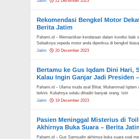
Jatim
22 December 2023
by
Pahami.id
Rekomendasi Bengkel Motor Dekat
Berita Jatim
Pahami.id – Memastikan kendaraan dalam kondisi baik s
Sebaiknya sepeda motor anda diperiksa di bengkel biasa
Jatim
20 December 2023
by
Pahami.id
Bertamu ke Gus Iqdam Dini Hari, S
Kalau Ingin Ganjar Jadi Presiden –
Pahami.id – Ulama muda asal Blitar, Muhammad Iqdam 
terkini. Kuliahnya selalu dihadiri banyak orang. Istri
Jatim
19 December 2023
by
Pahami.id
Pasien Meninggal Misterius di To
Akhirnya Buka Suara – Berita Jati
Pahami.id – Gus Samsudin akhirnya buka suara soal men