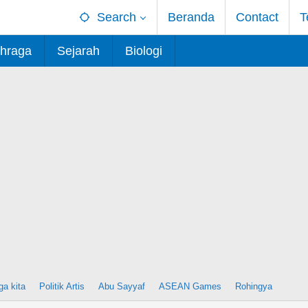
Search
Beranda
Contact
T
hraga
Sejarah
Biologi
ga kita
Politik Artis
Abu Sayyaf
ASEAN Games
Rohingya