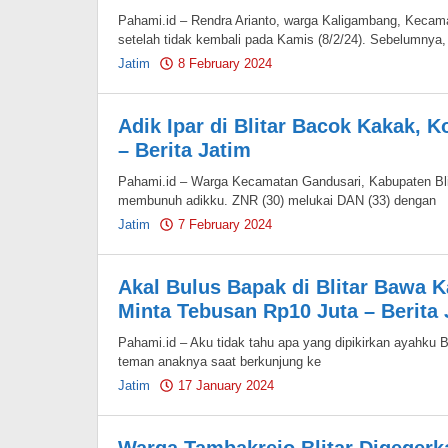
Pahami.id – Rendra Arianto, warga Kaligambang, Kecamat
setelah tidak kembali pada Kamis (8/2/24). Sebelumnya, 
Jatim
8 February 2024
by
Pahami.id
Adik Ipar di Blitar Bacok Kakak, 
– Berita Jatim
Pahami.id – Warga Kecamatan Gandusari, Kabupaten Bli
membunuh adikku. ZNR (30) melukai DAN (33) dengan
Jatim
7 February 2024
by
Pahami.id
Akal Bulus Bapak di Blitar Bawa 
Minta Tebusan Rp10 Juta – Berita 
Pahami.id – Aku tidak tahu apa yang dipikirkan ayahku 
teman anaknya saat berkunjung ke
Jatim
17 January 2024
by
Pahami.id