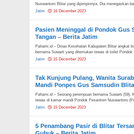
Nuswantoro Blitar yang dipimpinnya. Dia menegaskan b
Jatim
16 December 2023
by
Pahami.id
Pasien Meninggal di Pondok Gus S
Tangan – Berita Jatim
Pahami.id – Dinas Kesehatan Kabupaten Blitar angkat 
bernama Suwarti yang ditemukan tewas di toilet Pondok
Jatim
15 December 2023
by
Pahami.id
Tak Kunjung Pulang, Wanita Sura
Mandi Ponpes Gus Samsudin Blitar
Pahami.id – Seorang perempuan bernama Suwarti (59),
tewas di kamar mandi Pondok Pesantren Nuswantoro (Po
Jatim
15 December 2023
by
Pahami.id
5 Penambang Pasir di Blitar Tersa
Gubuk – Berita Jatim