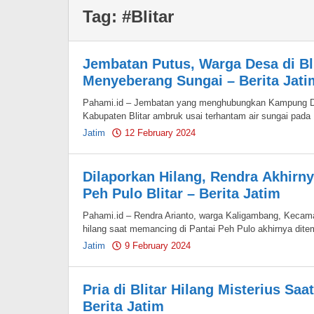
Tag:
#Blitar
Jembatan Putus, Warga Desa di Bl
Menyeberang Sungai – Berita Jati
Pahami.id – Jembatan yang menghubungkan Kampung D
Kabupaten Blitar ambruk usai terhantam air sungai pada
Jatim
12 February 2024
by
Pahami.id
Dilaporkan Hilang, Rendra Akhirny
Peh Pulo Blitar – Berita Jatim
Pahami.id – Rendra Arianto, warga Kaligambang, Kecama
hilang saat memancing di Pantai Peh Pulo akhirnya dite
Jatim
9 February 2024
by
Pahami.id
Pria di Blitar Hilang Misterius Sa
Berita Jatim