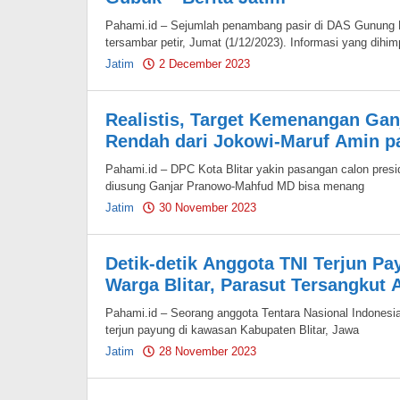
Pahami.id – Sejumlah penambang pasir di DAS Gunung K
tersambar petir, Jumat (1/12/2023). Informasi yang dihi
Jatim
2 December 2023
by
Pahami.id
Realistis, Target Kemenangan Ganj
Rendah dari Jokowi-Maruf Amin pa
Pahami.id – DPC Kota Blitar yakin pasangan calon presid
diusung Ganjar Pranowo-Mahfud MD bisa menang
Jatim
30 November 2023
by
Pahami.id
Detik-detik Anggota TNI Terjun P
Warga Blitar, Parasut Tersangkut 
Pahami.id – Seorang anggota Tentara Nasional Indonesia
terjun payung di kawasan Kabupaten Blitar, Jawa
Jatim
28 November 2023
by
Pahami.id