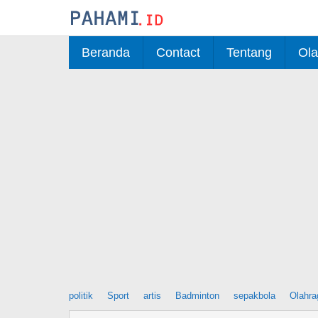
Skip
to
content
Beranda
Contact
Tentang
Ola
politik
Sport
artis
Badminton
sepakbola
Olahra