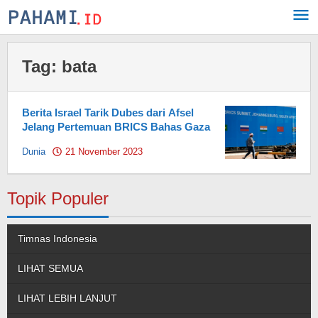
Skip
to
content
Tag:
bata
Berita Israel Tarik Dubes dari Afsel
Jelang Pertemuan BRICS Bahas Gaza
Dunia
21 November 2023
by
Pahami.id
Topik Populer
Timnas Indonesia
LIHAT SEMUA
LIHAT LEBIH LANJUT