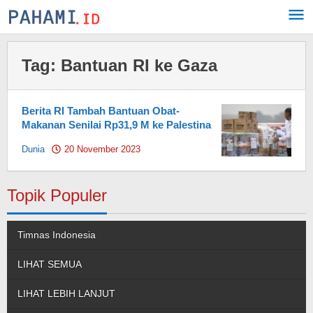
Skip
to
content
Tag:
Bantuan RI ke Gaza
Berita RI Tambah Bantuan Obat-
Makanan Senilai Rp31,9 M ke Palestina
Dunia
20 November 2023
by
Pahami.id
Topik Populer
Timnas Indonesia
LIHAT SEMUA
LIHAT LEBIH LANJUT