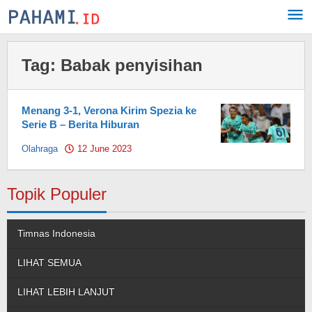
Skip
to
content
Tag:
Babak penyisihan
Menang 3-1, Verona Kirim Spezia ke
Serie B – Berita Hiburan
Olahraga
12 June 2023
by
Pahami.id
Topik Populer
Timnas Indonesia
LIHAT SEMUA
LIHAT LEBIH LANJUT