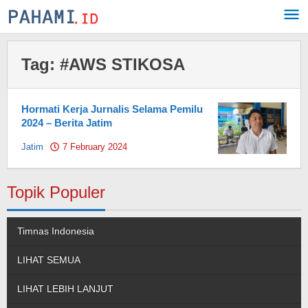
Skip
to
content
Tag:
#AWS STIKOSA
Hormati Kerja Jurnalis Selama Pemilu
2024 – Berita Jatim
Jatim
7 February 2024
by
Pahami.id
Topik Populer
Timnas Indonesia
LIHAT SEMUA
LIHAT LEBIH LANJUT