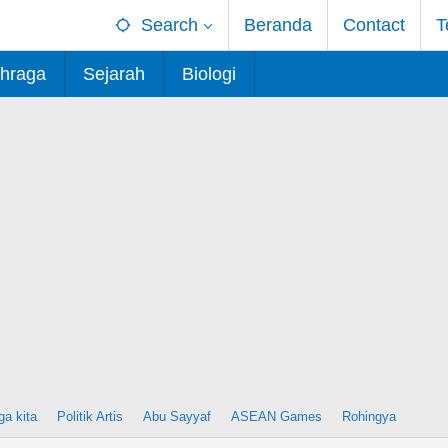
Search
Beranda
Contact
T
hraga
Sejarah
Biologi
ga kita
Politik Artis
Abu Sayyaf
ASEAN Games
Rohingya