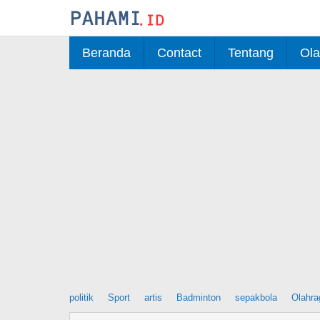
Skip
to
content
Beranda
Contact
Tentang
Ola
politik
Sport
artis
Badminton
sepakbola
Olahra