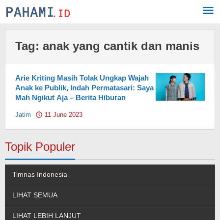
Skip
to
content
Tag:
anak yang cantik dan manis
Arie Kriting Masih Tolak Ungkap Wajah
Anak ke Publik, Indah Permatasari: Saya
Mah Ngikut Aja – Berita Hiburan
Jatim
11 June 2023
by
Pahami.id
Topik Populer
Timnas Indonesia
LIHAT SEMUA
LIHAT LEBIH LANJUT