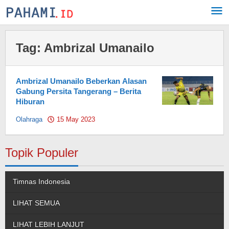
Skip
to
content
Tag:
Ambrizal Umanailo
Ambrizal Umanailo Beberkan Alasan
Gabung Persita Tangerang – Berita
Hiburan
Olahraga
15 May 2023
by
Pahami.id
Topik Populer
Timnas Indonesia
LIHAT SEMUA
LIHAT LEBIH LANJUT