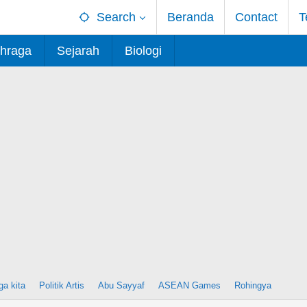
Search
Beranda
Contact
T
hraga
Sejarah
Biologi
ga kita
Politik Artis
Abu Sayyaf
ASEAN Games
Rohingya