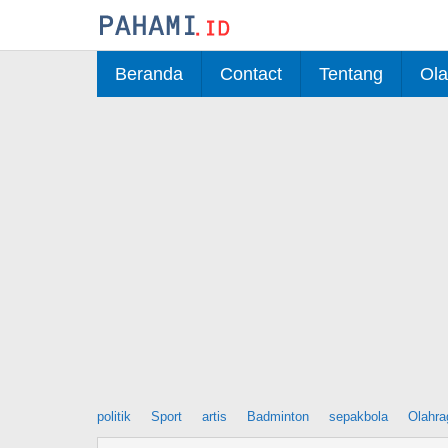
Skip
to
content
Beranda
Contact
Tentang
Ola
politik
Sport
artis
Badminton
sepakbola
Olahra