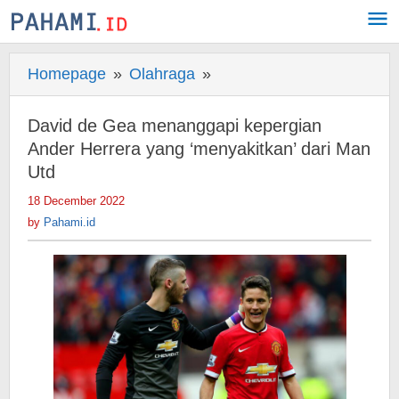
Skip
to
content
Homepage
»
Olahraga
»
David
de
Gea
David de Gea menanggapi kepergian
menanggapi
Ander Herrera yang ‘menyakitkan’ dari Man
kepergian
Utd
Ander
18 December 2022
by
Herrera
Pahami.id
by
Pahami.id
yang
'menyakitkan'
dari
Man
Utd