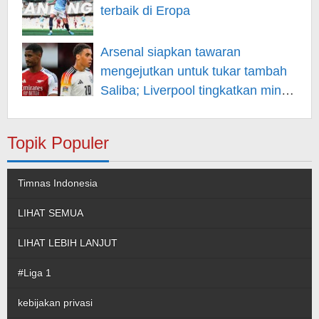
terbaik di Eropa
Arsenal siapkan tawaran
mengejutkan untuk tukar tambah
Saliba; Liverpool tingkatkan minat
pada Musiala
Topik Populer
Timnas Indonesia
LIHAT SEMUA
LIHAT LEBIH LANJUT
#Liga 1
kebijakan privasi