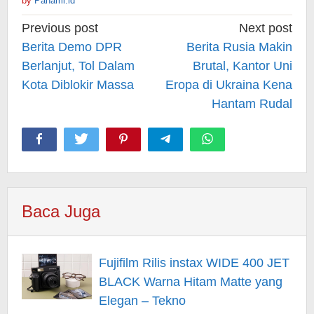
by
Pahami.id
Post
Previous post
Next post
navigation
Berita Demo DPR
Berita Rusia Makin
Berlanjut, Tol Dalam
Brutal, Kantor Uni
Kota Diblokir Massa
Eropa di Ukraina Kena
Hantam Rudal
Baca Juga
Fujifilm Rilis instax WIDE 400 JET
BLACK Warna Hitam Matte yang
Elegan – Tekno