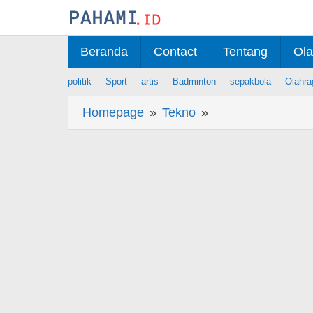
Skip
to
content
Beranda
Contact
Tentang
Ola
politik
Sport
artis
Badminton
sepakbola
Olahra
Homepage
»
Tekno
»
Kantongi
Sertifikasi
Bluetooth,
Vivo
Siapkan
Seri
V70
-
Tekno