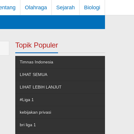
entang
Olahraga
Sejarah
Biologi
Topik Populer
Timnas Indonesia
LIHAT SEMUA
LIHAT LEBIH LANJUT
#Liga 1
kebijakan privasi
bri liga 1