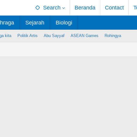
Search
Beranda
Contact
T
hraga
Sejarah
Biologi
ga kita
Politik Artis
Abu Sayyaf
ASEAN Games
Rohingya