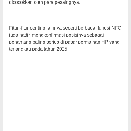
dicocokkan oleh para pesaingnya.
Fitur -fitur penting lainnya seperti berbagai fungsi NFC
juga hadir, mengkonfirmasi posisinya sebagai
penantang paling serius di pasar permainan HP yang
terjangkau pada tahun 2025.