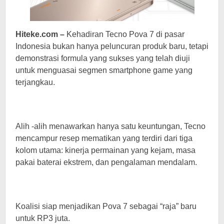
Hiteke.com –
Kehadiran Tecno Pova 7 di pasar
Indonesia bukan hanya peluncuran produk baru, tetapi
demonstrasi formula yang sukses yang telah diuji
untuk menguasai segmen smartphone game yang
terjangkau.
Alih -alih menawarkan hanya satu keuntungan, Tecno
mencampur resep mematikan yang terdiri dari tiga
kolom utama: kinerja permainan yang kejam, masa
pakai baterai ekstrem, dan pengalaman mendalam.
Koalisi siap menjadikan Pova 7 sebagai “raja” baru
untuk RP3 juta.