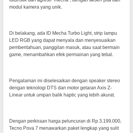
modul kamera yang unik.
Di belakang, ada ID Mecha Turbo Light, strip lampu
LED RGB yang dapat menyala dan menyesuaikan
pemberitahuan, panggilan masuk, atau saat bermain
game, menambahkan efek permainan yang tebal.
Pengalaman ini diselesaikan dengan speaker stereo
dengan teknologi DTS dan motor getaran Axis Z-
Linear untuk umpan balik haptic yang lebih akurat.
Dengan perkiraan harga peluncuran di Rp 3.199.000,
Tecno Pova 7 menawarkan paket lengkap yang sulit