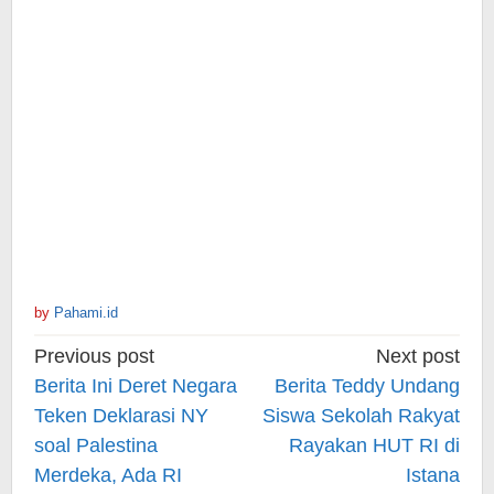
by
Pahami.id
Post
Previous post
Next post
navigation
Berita Ini Deret Negara
Berita Teddy Undang
Teken Deklarasi NY
Siswa Sekolah Rakyat
soal Palestina
Rayakan HUT RI di
Merdeka, Ada RI
Istana