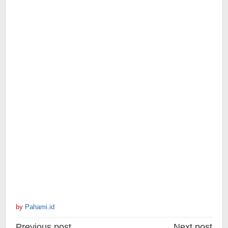
by
Pahami.id
Post
Previous post
Next post