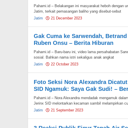
Pahami.id – Belakangan ini masyarakat heboh dengan ung
Jatim, terkait pemasangan baliho yang disebut-sebut
Jatim
21 December 2023
by
Pahami.id
Gak Cuma ke Sarwendah, Betrand 
Ruben Onsu – Berita Hiburan
Pahami.id – Baru-baru ini, video lama persahabatan Sa
sosial. Bahkan nama istri sekaligus anak angkat
Jatim
22 October 2023
by
Pahami.id
Foto Seksi Nora Alexandra Dicatut 
SID Ngamuk: Saya Gak Sudi! – Ber
Pahami.id – Nora Alexandra mendadak mengamuk dalam cuit
Jerinx SID melontarkan kecaman sambil melampirkan cu
Jatim
21 September 2023
by
Pahami.id