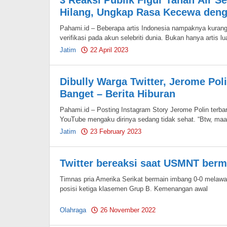
3 Reaksi Publik Figur Tanah Air Se
Hilang, Ungkap Rasa Kecewa denga
Pahami.id – Beberapa artis Indonesia nampaknya kuran
verifikasi pada akun selebriti dunia. Bukan hanya artis lu
Jatim
22 April 2023
by
Pahami.id
Dibully Warga Twitter, Jerome Po
Banget – Berita Hiburan
Pahami.id – Posting Instagram Story Jerome Polin terba
YouTube mengaku dirinya sedang tidak sehat. “Btw, maa
Jatim
23 February 2023
by
Pahami.id
Twitter bereaksi saat USMNT berm
Timnas pria Amerika Serikat bermain imbang 0-0 melawa
posisi ketiga klasemen Grup B. Kemenangan awal
Olahraga
26 November 2022
by
Pahami.id