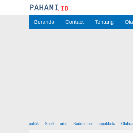
Skip
to
content
Beranda
Contact
Tentang
Ola
politik
Sport
artis
Badminton
sepakbola
Olahra