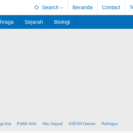
Search
Beranda
Contact
T
hraga
Sejarah
Biologi
ga kita
Politik Artis
Abu Sayyaf
ASEAN Games
Rohingya