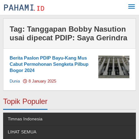
Skip
to
content
Tag:
Tanggapan Bobby Nasution
usai dipecat PDIP: Saya Gerindra
Berita Paslon PDIP Bayu-Kang Mus
Cabut Permohonan Sengketa Pilbup
Bogor 2024
Dunia
8 January 2025
by
Pahami.id
Topik Populer
Timnas Indonesia
LIHAT SEMUA