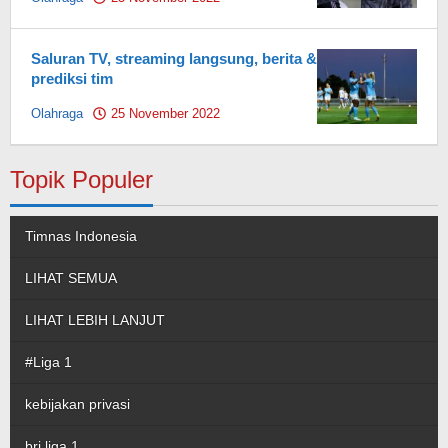
Pahami.id
Saluran TV, streaming langsung, berita &
prediksi tim
Olahraga
25 November 2022
by
Pahami.id
Topik Populer
Timnas Indonesia
LIHAT SEMUA
LIHAT LEBIH LANJUT
#Liga 1
kebijakan privasi
bri liga 1