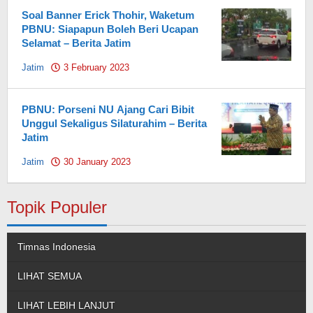
Soal Banner Erick Thohir, Waketum
PBNU: Siapapun Boleh Beri Ucapan
Selamat – Berita Jatim
Jatim
3 February 2023
by
Pahami.id
PBNU: Porseni NU Ajang Cari Bibit
Unggul Sekaligus Silaturahim – Berita
Jatim
Jatim
30 January 2023
by
Pahami.id
Topik Populer
Timnas Indonesia
LIHAT SEMUA
LIHAT LEBIH LANJUT