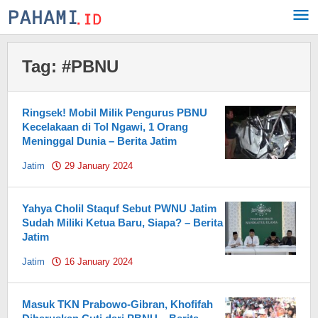
Skip
to
content
Tag:
#PBNU
Ringsek! Mobil Milik Pengurus PBNU
Kecelakaan di Tol Ngawi, 1 Orang
Meninggal Dunia – Berita Jatim
Jatim
29 January 2024
by
Pahami.id
Yahya Cholil Staquf Sebut PWNU Jatim
Sudah Miliki Ketua Baru, Siapa? – Berita
Jatim
Jatim
16 January 2024
by
Pahami.id
Masuk TKN Prabowo-Gibran, Khofifah