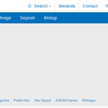
Search
Beranda
Contact
T
hraga
Sejarah
Biologi
ga kita
Politik Artis
Abu Sayyaf
ASEAN Games
Rohingya