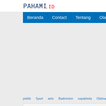
Skip
to
content
Beranda
Contact
Tentang
Ola
politik
Sport
artis
Badminton
sepakbola
Olahra