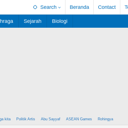
Search
Beranda
Contact
T
hraga
Sejarah
Biologi
ga kita
Politik Artis
Abu Sayyaf
ASEAN Games
Rohingya