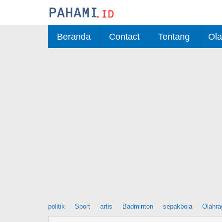
Skip
to
content
Beranda
Contact
Tentang
Ola
politik
Sport
artis
Badminton
sepakbola
Olahra