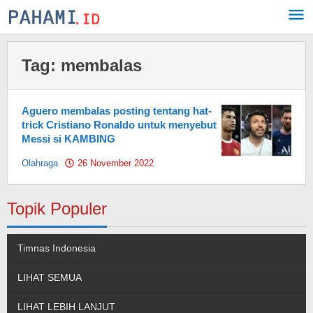
Skip
to
content
Tag:
membalas
Aguero membalas posting tentang hat-
trick Cristiano Ronaldo untuk menyebut
Messi si KAMBING
Olahraga
26 November 2022
by
Pahami.id
Topik Populer
Timnas Indonesia
LIHAT SEMUA
LIHAT LEBIH LANJUT