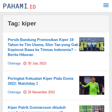
Skip
to
content
Tag:
kiper
Persib Bandung Promosikan Kiper 19
Tahun ke Tim Utama, Shin Tae-yong Gak
Kepincut Bawa ke Timnas Indonesia? –
Berita Hiburan
Olahraga
30 July 2023
by
Pahami.id
Peringkat Kekuatan Kiper Piala Dunia
2022: Matchday 1
Olahraga
26 November 2022
by
Pahami.id
Kiper Patrik Gunnarsson dituduh