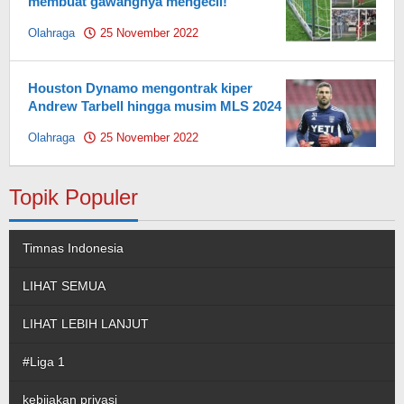
membuat gawangnya mengecil!
Olahraga
25 November 2022
by
Pahami.id
Houston Dynamo mengontrak kiper
Andrew Tarbell hingga musim MLS 2024
Olahraga
25 November 2022
by
Pahami.id
Topik Populer
Timnas Indonesia
LIHAT SEMUA
LIHAT LEBIH LANJUT
#Liga 1
kebijakan privasi