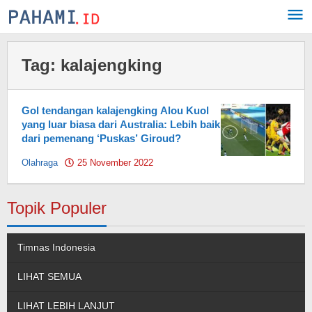
Skip
to
content
Tag:
kalajengking
Gol tendangan kalajengking Alou Kuol
yang luar biasa dari Australia: Lebih baik
dari pemenang ‘Puskas’ Giroud?
Olahraga
25 November 2022
by
Pahami.id
Topik Populer
Timnas Indonesia
LIHAT SEMUA
LIHAT LEBIH LANJUT