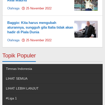
Real Madrid
Olahraga
25 November 2022
by
Pahami.id
Baggio: Kita harus mengubah
aturannya, sungguh gila Italia tidak akan
hadir di Piala Dunia
Olahraga
25 November 2022
by
Pahami.id
Topik Populer
Timnas Indonesia
LIHAT SEMUA
LIHAT LEBIH LANJUT
#Liga 1