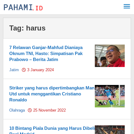
Skip
to
content
Tag:
harus
7 Relawan Ganjar-Mahfud Dianiaya
Oknum TNI, Hasto: Simpatisan Pak
Prabowo – Berita Jatim
Jatim
3 January 2024
by
Pahami.id
Striker yang harus dipertimbangkan Man
Utd untuk menggantikan Cristiano
Ronaldo
Olahraga
25 November 2022
by
Pahami.id
10 Bintang Piala Dunia yang Harus Dibeli