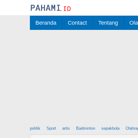
Skip
to
content
Beranda
Contact
Tentang
Ola
politik
Sport
artis
Badminton
sepakbola
Olahra