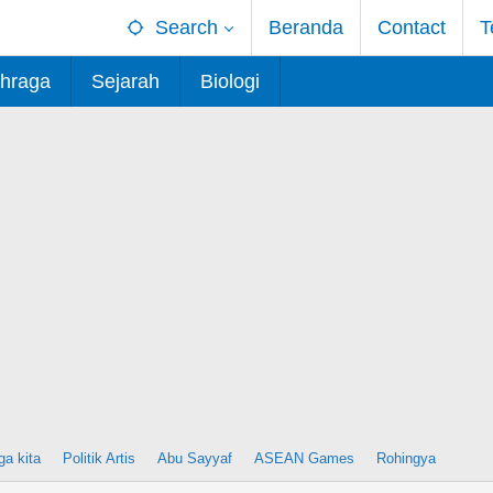
Search
Beranda
Contact
T
hraga
Sejarah
Biologi
ga kita
Politik Artis
Abu Sayyaf
ASEAN Games
Rohingya