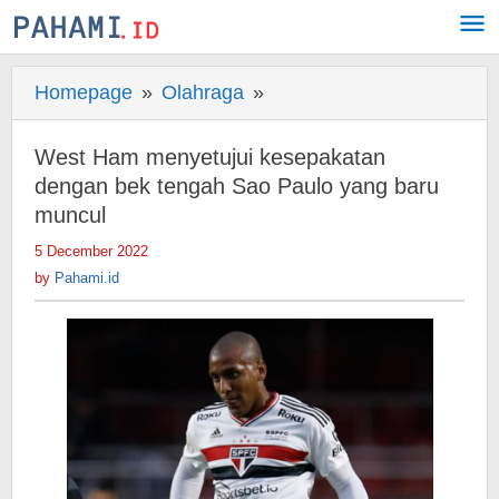
Skip
to
content
Homepage
»
Olahraga
»
West
Ham
menyetujui
West Ham menyetujui kesepakatan
kesepakatan
dengan bek tengah Sao Paulo yang baru
dengan
muncul
bek
5 December 2022
by
tengah
Pahami.id
by
Pahami.id
Sao
Paulo
yang
baru
muncul