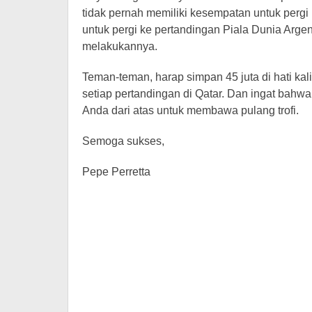
tidak pernah memiliki kesempatan untuk pergi
untuk pergi ke pertandingan Piala Dunia Argen
melakukannya.
Teman-teman, harap simpan 45 juta di hati kal
setiap pertandingan di Qatar. Dan ingat bah
Anda dari atas untuk membawa pulang trofi.
Semoga sukses,
Pepe Perretta