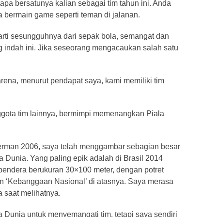
pa bersatunya kalian sebagai tim tahun ini. Anda
a bermain game seperti teman di jalanan.
ti sesungguhnya dari sepak bola, semangat dan
indah ini. Jika seseorang mengacaukan salah satu
.
arena, menurut pendapat saya, kami memiliki tim
gota tim lainnya, bermimpi memenangkan Piala
erman 2006, saya telah menggambar sebagian besar
a Dunia. Yang paling epik adalah di Brasil 2014
endera berukuran 30×100 meter, dengan potret
n ‘Kebanggaan Nasional’ di atasnya. Saya merasa
 saat melihatnya.
 Dunia untuk menyemangati tim, tetapi saya sendiri