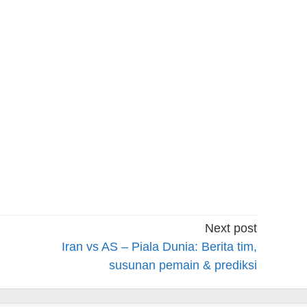
Next post
Iran vs AS – Piala Dunia: Berita tim,
susunan pemain & prediksi