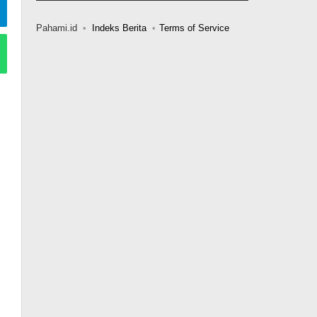
Pahami.id
Indeks Berita
Terms of Service