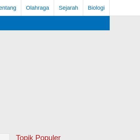
entang
Olahraga
Sejarah
Biologi
Topik Populer