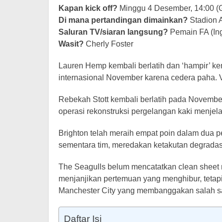
Kapan kick off?
Minggu 4 Desember, 14:00 
Di mana pertandingan dimainkan?
Stadion 
Saluran TV/siaran langsung?
Pemain FA (Ing
Wasit?
Cherly Foster
Lauren Hemp kembali berlatih dan ‘hampir’ kem
internasional November karena cedera paha. V
Rebekah Stott kembali berlatih pada Novembe
operasi rekonstruksi pergelangan kaki menje
Brighton telah meraih empat poin dalam dua p
sementara tim, meredakan ketakutan degradas
The Seagulls belum mencatatkan clean sheet mus
menjanjikan pertemuan yang menghibur, tetap
Manchester City yang membanggakan salah sat
Daftar Isi