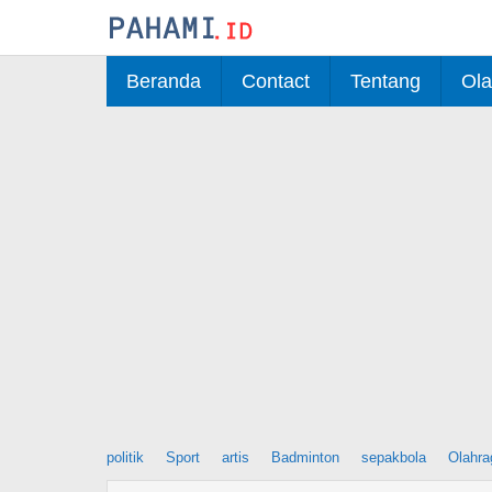
Skip
to
content
Beranda
Contact
Tentang
Ola
politik
Sport
artis
Badminton
sepakbola
Olahra