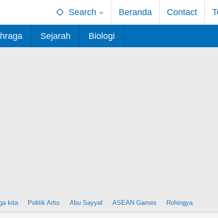
Search
Beranda
Contact
T
hraga
Sejarah
Biologi
ga kita
Politik Artis
Abu Sayyaf
ASEAN Games
Rohingya