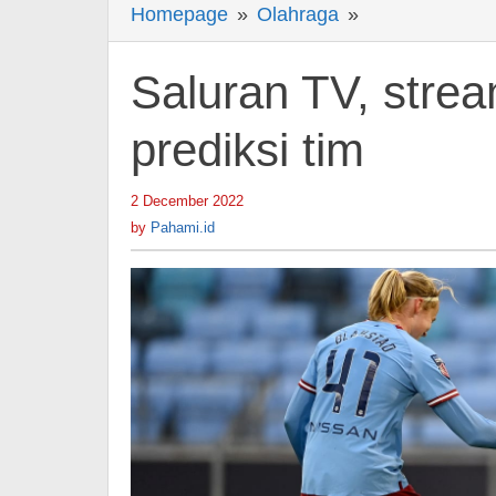
Homepage
»
Olahraga
»
Saluran
TV,
streaming
Saluran TV, strea
langsung,
berita
prediksi tim
&
prediksi
2 December 2022
by
tim
Pahami.id
by
Pahami.id