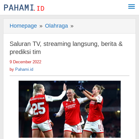
Skip
to
content
Homepage
»
Olahraga
»
Saluran
TV,
streaming
Saluran TV, streaming langsung, berita &
langsung,
prediksi tim
berita
9 December 2022
by
&
Pahami.id
by
Pahami.id
prediksi
tim