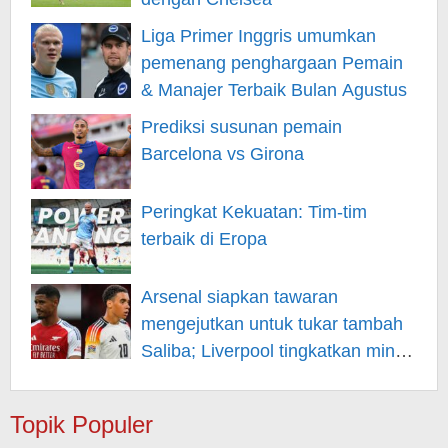
Liga Primer Inggris umumkan
pemenang penghargaan Pemain
& Manajer Terbaik Bulan Agustus
Prediksi susunan pemain
Barcelona vs Girona
Peringkat Kekuatan: Tim-tim
terbaik di Eropa
Arsenal siapkan tawaran
mengejutkan untuk tukar tambah
Saliba; Liverpool tingkatkan minat
pada Musiala
Topik Populer