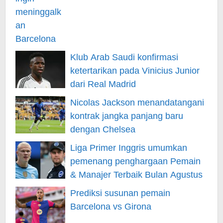
Klub Arab Saudi konfirmasi
ketertarikan pada Vinicius Junior
dari Real Madrid
Nicolas Jackson menandatangani
kontrak jangka panjang baru
dengan Chelsea
Liga Primer Inggris umumkan
pemenang penghargaan Pemain
& Manajer Terbaik Bulan Agustus
Prediksi susunan pemain
Barcelona vs Girona