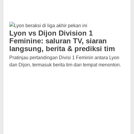
Lyon vs Dijon Division 1
Feminine: saluran TV, siaran
langsung, berita & prediksi tim
Pratinjau pertandingan Divisi 1 Feminin antara Lyon
dan Dijon, termasuk berita tim dan tempat menonton.