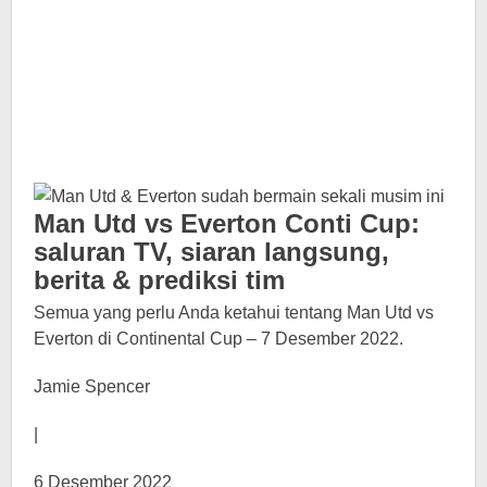
Man Utd vs Everton Conti Cup:
saluran TV, siaran langsung,
berita & prediksi tim
Semua yang perlu Anda ketahui tentang Man Utd vs
Everton di Continental Cup – 7 Desember 2022.
Jamie Spencer
|
6 Desember 2022