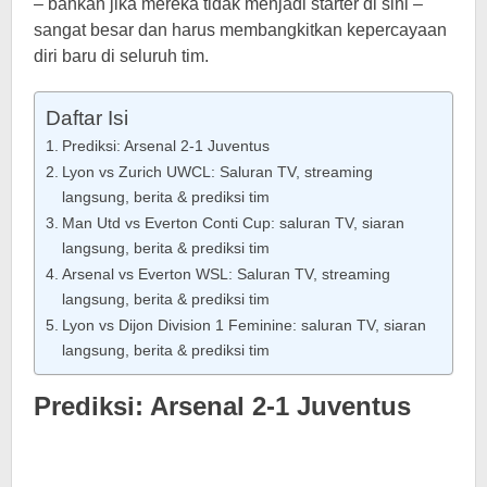
– bahkan jika mereka tidak menjadi starter di sini –
sangat besar dan harus membangkitkan kepercayaan
diri baru di seluruh tim.
Daftar Isi
Prediksi: Arsenal 2-1 Juventus
Lyon vs Zurich UWCL: Saluran TV, streaming
langsung, berita & prediksi tim
Man Utd vs Everton Conti Cup: saluran TV, siaran
langsung, berita & prediksi tim
Arsenal vs Everton WSL: Saluran TV, streaming
langsung, berita & prediksi tim
Lyon vs Dijon Division 1 Feminine: saluran TV, siaran
langsung, berita & prediksi tim
Prediksi: Arsenal 2-1 Juventus