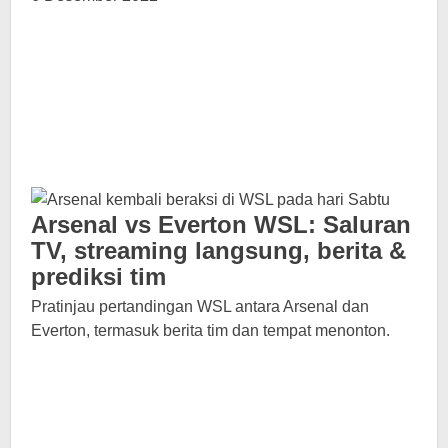
Arsenal vs Everton WSL: Saluran
TV, streaming langsung, berita &
prediksi tim
Pratinjau pertandingan WSL antara Arsenal dan
Everton, termasuk berita tim dan tempat menonton.