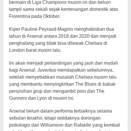
bermain di Liga Champions musim ini dan belum
tampil sama sekali sejak kemenangan domestik atas
Fiorentina pada Oktober.
Kiper Pauline Peyraud-Magnin menghabiskan dua
tahun di Arsenal antara 2018 dan 2020 dan menjadi
penghalang yang tidak bisa dilewati Chelsea di
London barat musim lalu.
Ini akan menjadi pertandingan yang jauh dari mudah
bagi Arsenal. Juventus mendapatkan sebelumnya,
setelah menyebabkan masalah Chelsea musim lalu
yang membantu menyingkirkan The Blues di babak
penyisihan grup dan mengambil poin dari The
Gunners dan Lyon di musim ini.
Arsenal belum dalam performa terbaiknya selama
sebulan terakhir, tetapi setidaknya dorongan
psikologis dari Williamson dan Rafaelle yang kembali