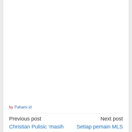
by
Pahami.id
Post
Previous post
Next post
navigation
Christian Pulisic ‘masih
Setiap pemain MLS