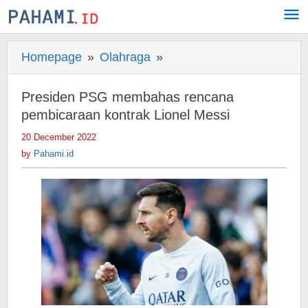
Skip
to
content
Homepage
»
Olahraga
»
Presiden
PSG
membahas
Presiden PSG membahas rencana
rencana
pembicaraan kontrak Lionel Messi
pembicaraan
20 December 2022
by
kontrak
Pahami.id
by
Pahami.id
Lionel
Messi