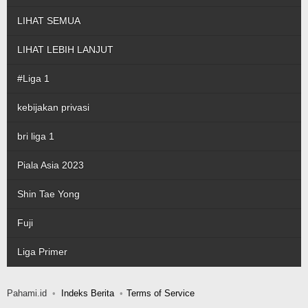
LIHAT SEMUA
LIHAT LEBIH LANJUT
#Liga 1
kebijakan privasi
bri liga 1
Piala Asia 2023
Shin Tae Yong
Fuji
Liga Primer
Pahami.id
Indeks Berita
Terms of Service