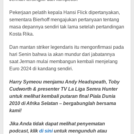
Pekerjaan pelatih kepala Hansi Flick dipertanyakan,
sementara Bierhoff mengajukan pertanyaan tentang
masa depannya sendiri tak lama setelah pertandingan
Kosta Rika.
Dan mantan striker legendaris itu mengonfirmasi pada
hari Senin bahwa ia akan mundur dari jabatannya
saat Jerman mulai membangun kembali menjelang
Euro 2024 di kandang sendiri.
Harry Symeou menjamu Andy Headspeath, Toby
Cudworth & presenter TV La Liga Semra Hunter
untuk melihat kembali putaran final Piala Dunia
2010 di Afrika Selatan – bergabunglah bersama
kami!
Jika Anda tidak dapat melihat penyematan
podcast, klik
di sini
untuk mengunduh atau