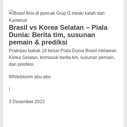
Brasil vs Korea Selatan – Piala
Dunia: Berita tim, susunan
pemain & prediksi
Pratinjau babak 16 besar Piala Dunia Brasil melawan
Korea Selatan, termasuk berita tim, susunan pemain,
dan prediksi.
Whitebloom abu-abu
|
3 Desember 2022