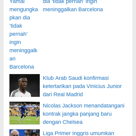
dia ‘tidak pernah’ ingin
meninggalkan Barcelona
Klub Arab Saudi konfirmasi
ketertarikan pada Vinicius Junior
dari Real Madrid
Nicolas Jackson menandatangani
kontrak jangka panjang baru
dengan Chelsea
Liga Primer Inggris umumkan