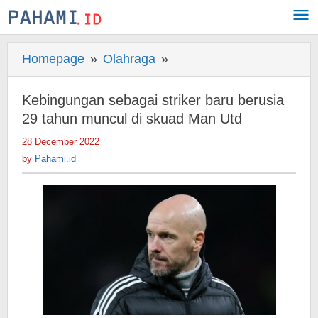
Skip
to
content
Homepage
»
Olahraga
»
Kebingungan
sebagai
striker
Kebingungan sebagai striker baru berusia
baru
29 tahun muncul di skuad Man Utd
berusia
28 December 2022
by
29
Pahami.id
by
Pahami.id
tahun
muncul
di
skuad
Man
Utd