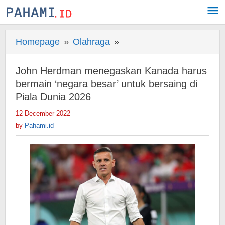
Skip
to
content
Homepage
»
Olahraga
»
John
Herdman
menegaskan
John Herdman menegaskan Kanada harus
Kanada
bermain ‘negara besar’ untuk bersaing di
harus
Piala Dunia 2026
bermain
12 December 2022
by
'negara
Pahami.id
by
Pahami.id
besar'
untuk
bersaing
di
Piala
Dunia
2026