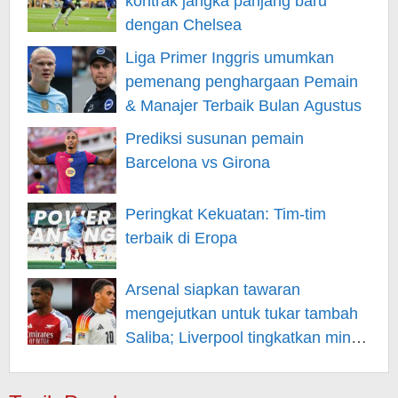
kontrak jangka panjang baru
dengan Chelsea
Liga Primer Inggris umumkan
pemenang penghargaan Pemain
& Manajer Terbaik Bulan Agustus
Prediksi susunan pemain
Barcelona vs Girona
Peringkat Kekuatan: Tim-tim
terbaik di Eropa
Arsenal siapkan tawaran
mengejutkan untuk tukar tambah
Saliba; Liverpool tingkatkan minat
pada Musiala