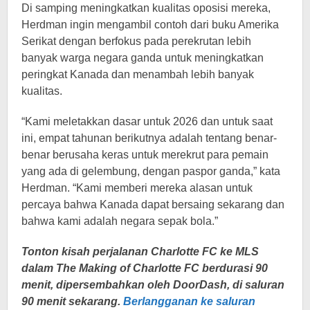
Di samping meningkatkan kualitas oposisi mereka,
Herdman ingin mengambil contoh dari buku Amerika
Serikat dengan berfokus pada perekrutan lebih
banyak warga negara ganda untuk meningkatkan
peringkat Kanada dan menambah lebih banyak
kualitas.
“Kami meletakkan dasar untuk 2026 dan untuk saat
ini, empat tahunan berikutnya adalah tentang benar-
benar berusaha keras untuk merekrut para pemain
yang ada di gelembung, dengan paspor ganda,” kata
Herdman. “Kami memberi mereka alasan untuk
percaya bahwa Kanada dapat bersaing sekarang dan
bahwa kami adalah negara sepak bola.”
Tonton kisah perjalanan Charlotte FC ke MLS
dalam The Making of Charlotte FC berdurasi 90
menit, dipersembahkan oleh DoorDash, di saluran
90 menit sekarang.
Berlangganan ke saluran