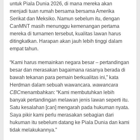
untuk Piala Dunia 2026, di mana mereka akan
menjadi tuan rumah bersama bersama Amerika
Serikat dan Meksiko. Namun sebelum itu, dengan
CanMNT masih menunggu kemenangan pertama
mereka di turnamen tersebut, kualitas lawan harus
ditingkatkan. Harapan akan jauh lebih tinggi dalam
empat tahun.
“Kami harus memainkan negara besar – pertandingan
besar dan merasakan bagaimana rasanya berada di
bawah tekanan para pemain berkualitas ini,” kata
Herdman dalam sebuah wawancara.
wawancara
CBC
menambahkan: “Kami membutuhkan lebih
banyak pertandingan melawan jenis lawan seperti itu.
Satu kesalahan [can] mengarah pada hukuman nyata.
Saya pikir kami perlu merasakan sebagian dari
hukuman itu sebelum datang ke Piala Dunia dan kami
tidak melakukannya.”