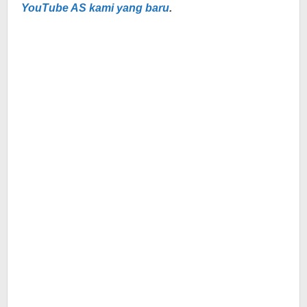
YouTube AS kami yang baru
.