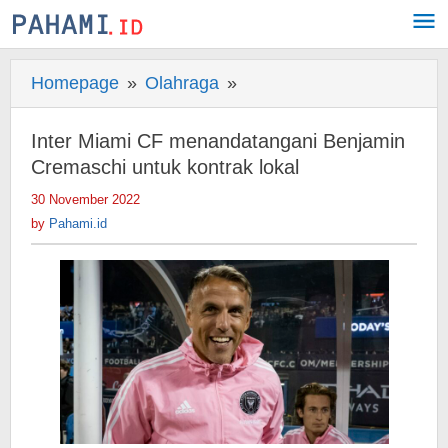
Skip
to
content
Homepage
»
Olahraga
»
Inter
Miami
CF
Inter Miami CF menandatangani Benjamin
menandatangani
Cremaschi untuk kontrak lokal
Benjamin
30 November 2022
by
Cremaschi
Pahami.id
by
Pahami.id
untuk
kontrak
lokal