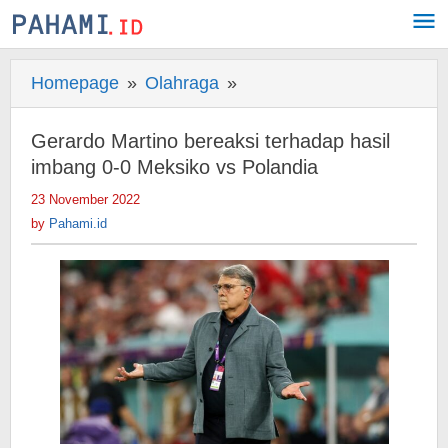
Skip
to
content
Homepage
»
Olahraga
»
Gerardo
Martino
bereaksi
Gerardo Martino bereaksi terhadap hasil
terhadap
imbang 0-0 Meksiko vs Polandia
hasil
23 November 2022
by
imbang
Pahami.id
by
Pahami.id
0-
0
Meksiko
vs
Polandia