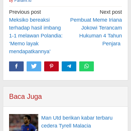
by
Pahami.id
Post
Previous post
Next post
navigation
Meksiko bereaksi
Pembuat Meme Iriana
terhadap hasil imbang
Jokowi Terancam
1-1 melawan Polandia:
Hukuman 4 Tahun
‘Memo layak
Penjara
mendapatkannya’
Baca Juga
Man Utd berikan kabar terbaru
cedera Tyrell Malacia