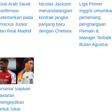
Klub Arab Saudi
Nicolas Jackson
Liga Primer
konfirmasi
menandatangani
Inggris umumka
ketertarikan pada
kontrak jangka
pemenang
Vinicius Junior
panjang baru
penghargaan
dari Real Madrid
dengan Chelsea
Pemain &
Manajer Terbaik
Bulan Agustus
Arsenal siapkan
tawaran
mengejutkan
untuk tukar