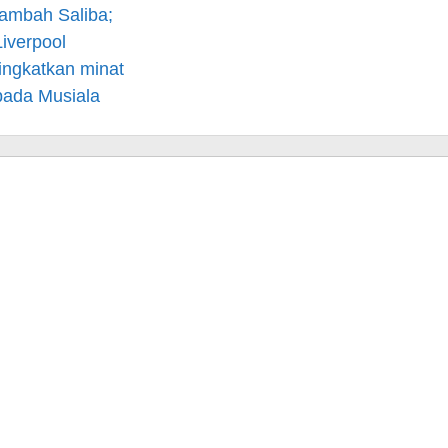
tambah Saliba;
Liverpool
tingkatkan minat
pada Musiala