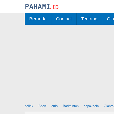
Skip
to
content
Beranda
Contact
Tentang
Ola
politik
Sport
artis
Badminton
sepakbola
Olahra