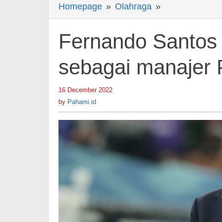
Homepage
»
Olahraga
»
Fernando
Santos
mengundurkan
Fernando Santos 
diri
sebagai
sebagai manajer 
manajer
Portugal
16 December 2022
by
Pahami.id
by
Pahami.id