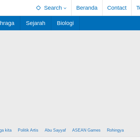
Search
Beranda
Contact
T
hraga
Sejarah
Biologi
ga kita
Politik Artis
Abu Sayyaf
ASEAN Games
Rohingya